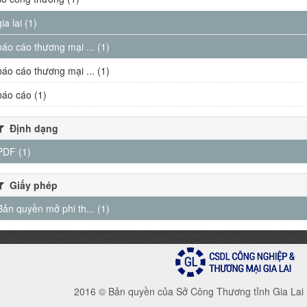
gia lai (1)
báo cáo thương mại ... (1)
báo cáo thương mại ... (1)
báo cáo (1)
Định dạng
PDF (1)
Giấy phép
Bản quyền mở phi th... (1)
2016 © Bản quyền của Sở Công Thương tỉnh Gia Lai