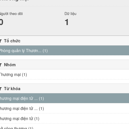
Người theo dõi
Dữ liệu
0
1
Tổ chức
Phòng quản lý Thươn... (1)
Nhóm
Thương mại (1)
Từ khóa
thương mại điện tử ... (1)
thương mại điện tử ... (1)
thương mại điện tử (1)
sở công thương (1)