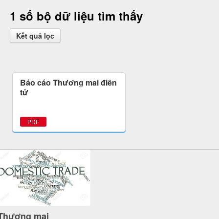
1 số bộ dữ liệu tìm thấy
Kết quả lọc
Báo cáo Thương mại điện
tử
PDF
Thương mại