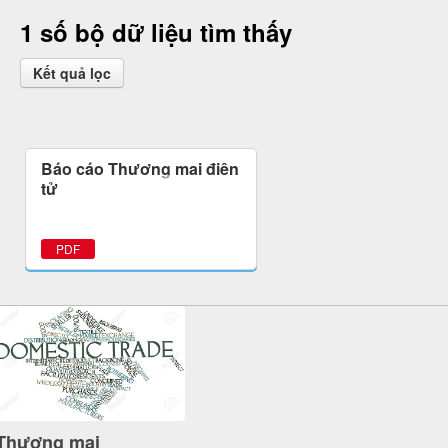
1 số bộ dữ liệu tìm thấy
Kết quả lọc
Báo cáo Thương mại điện
tử
PDF
Thương mại