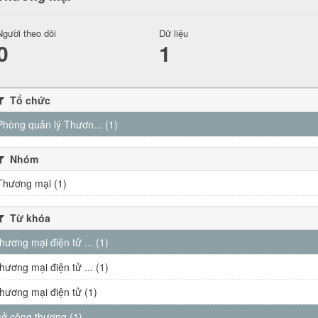
Người theo dõi
Dữ liệu
0
1
Tổ chức
Phòng quản lý Thươn... (1)
Nhóm
Thương mại (1)
Từ khóa
thương mại điện tử ... (1)
thương mại điện tử ... (1)
thương mại điện tử (1)
sở công thương (1)