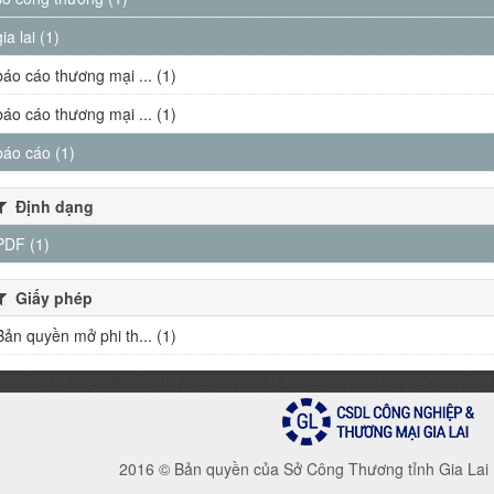
gia lai (1)
báo cáo thương mại ... (1)
báo cáo thương mại ... (1)
báo cáo (1)
Định dạng
PDF (1)
Giấy phép
Bản quyền mở phi th... (1)
2016 © Bản quyền của Sở Công Thương tỉnh Gia Lai