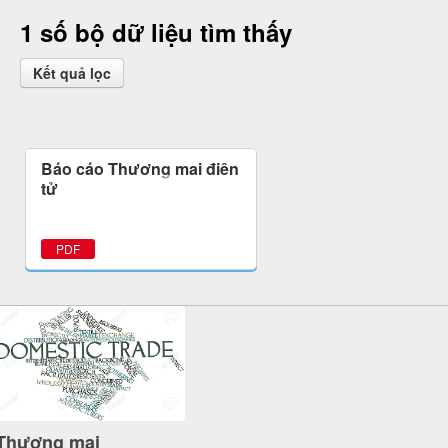
1 số bộ dữ liệu tìm thấy
Kết quả lọc
Báo cáo Thương mại điện
tử
PDF
Thương mại