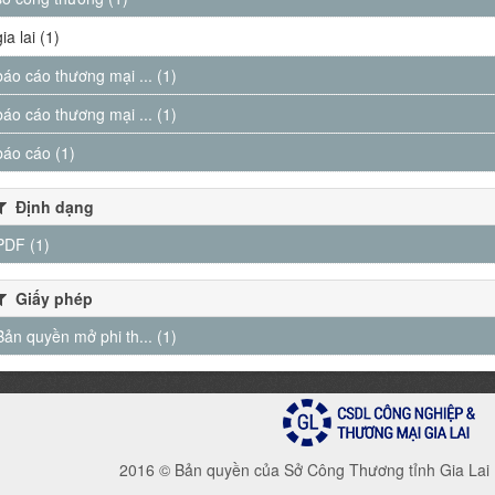
gia lai (1)
báo cáo thương mại ... (1)
báo cáo thương mại ... (1)
báo cáo (1)
Định dạng
PDF (1)
Giấy phép
Bản quyền mở phi th... (1)
2016 © Bản quyền của Sở Công Thương tỉnh Gia Lai