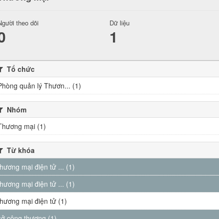
Người theo dõi
Dữ liệu
0
1
Tổ chức
Phòng quản lý Thươn... (1)
Nhóm
Thương mại (1)
Từ khóa
thương mại điện tử ... (1)
thương mại điện tử ... (1)
thương mại điện tử (1)
sở công thương (1)