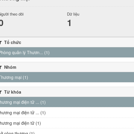
Người theo dõi
Dữ liệu
0
1
Tổ chức
Phòng quản lý Thươn... (1)
Nhóm
Thương mại (1)
Từ khóa
thương mại điện tử ... (1)
thương mại điện tử ... (1)
thương mại điện tử (1)
sở công thương (1)