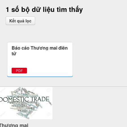
1 số bộ dữ liệu tìm thấy
Kết quả lọc
Báo cáo Thương mại điện
tử
PDF
Thương mại