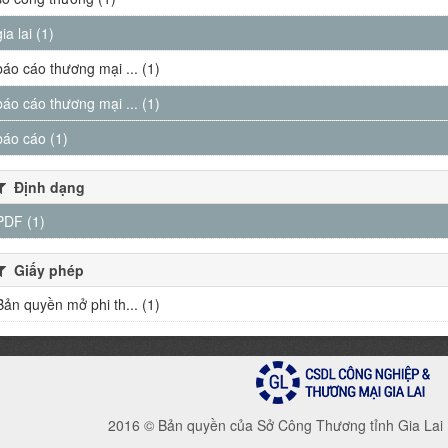
gia lai (1)
báo cáo thương mại ... (1)
báo cáo thương mại ... (1)
báo cáo (1)
Định dạng
PDF (1)
Giấy phép
Bản quyền mở phi th... (1)
2016 © Bản quyền của Sở Công Thương tỉnh Gia Lai