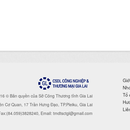
Giớ
Nhó
Tổ 
16 © Bản quyền của Sở Công Thương tỉnh Gia Lai
Hướ
iên Cơ Quan, 17 Trần Hưng Đạo, TP.Pleiku, Gia Lai
Liê
 Fax:(84.059)3828240, Email: tmdtsctgl@gmail.com