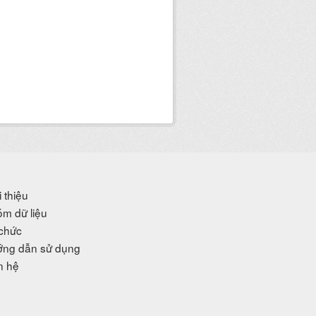
i thiệu
m dữ liệu
chức
ng dẫn sử dụng
n hệ