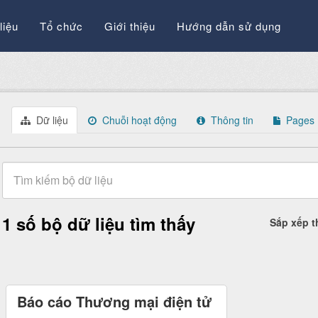
liệu
Tổ chức
Giới thiệu
Hướng dẫn sử dụng
Dữ liệu
Chuỗi hoạt động
Thông tin
Pages
1 số bộ dữ liệu tìm thấy
Sắp xếp 
Báo cáo Thương mại điện tử