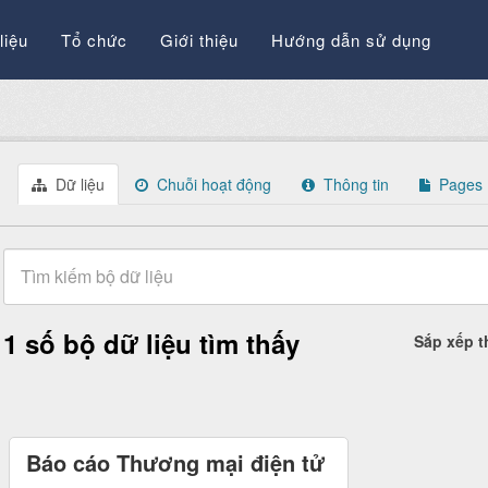
liệu
Tổ chức
Giới thiệu
Hướng dẫn sử dụng
Dữ liệu
Chuỗi hoạt động
Thông tin
Pages
1 số bộ dữ liệu tìm thấy
Sắp xếp 
Báo cáo Thương mại điện tử