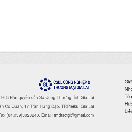
Giớ
Nhó
Tổ 
16 © Bản quyền của Sở Công Thương tỉnh Gia Lai
Hướ
iên Cơ Quan, 17 Trần Hưng Đạo, TP.Pleiku, Gia Lai
Liê
 Fax:(84.059)3828240, Email: tmdtsctgl@gmail.com