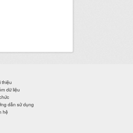
i thiệu
m dữ liệu
chức
ng dẫn sử dụng
n hệ