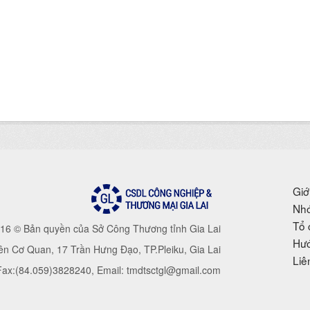
Giớ
Nhó
Tổ 
16 © Bản quyền của Sở Công Thương tỉnh Gia Lai
Hướ
iên Cơ Quan, 17 Trần Hưng Đạo, TP.Pleiku, Gia Lai
Liê
 Fax:(84.059)3828240, Email: tmdtsctgl@gmail.com