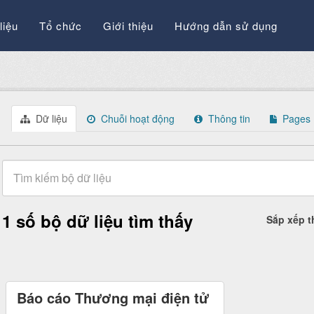
liệu
Tổ chức
Giới thiệu
Hướng dẫn sử dụng
Dữ liệu
Chuỗi hoạt động
Thông tin
Pages
1 số bộ dữ liệu tìm thấy
Sắp xếp 
Báo cáo Thương mại điện tử