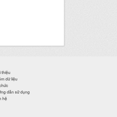
i thiệu
m dữ liệu
chức
ng dẫn sử dụng
n hệ