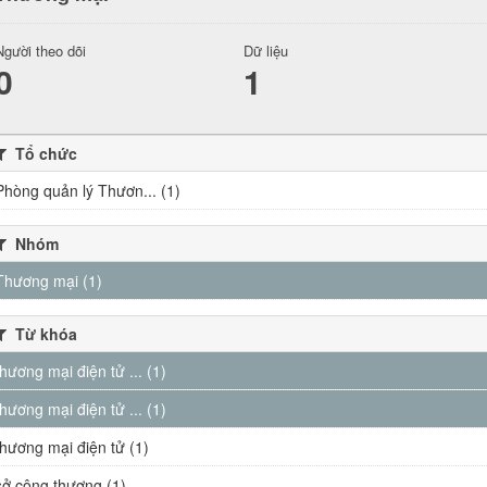
Người theo dõi
Dữ liệu
0
1
Tổ chức
Phòng quản lý Thươn... (1)
Nhóm
Thương mại (1)
Từ khóa
thương mại điện tử ... (1)
thương mại điện tử ... (1)
thương mại điện tử (1)
sở công thương (1)