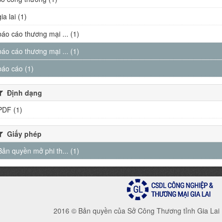
gia lai (1)
báo cáo thương mại ... (1)
báo cáo thương mại ... (1)
báo cáo (1)
Định dạng
PDF (1)
Giấy phép
Bản quyền mở phi th... (1)
2016 © Bản quyền của Sở Công Thương tỉnh Gia Lai