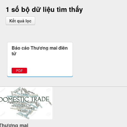
1 số bộ dữ liệu tìm thấy
Kết quả lọc
Báo cáo Thương mại điện
tử
PDF
Thương mại