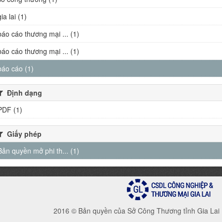
gia lai (1)
báo cáo thương mại ... (1)
báo cáo thương mại ... (1)
báo cáo (1)
Định dạng
PDF (1)
Giấy phép
Bản quyền mở phi th... (1)
2016 © Bản quyền của Sở Công Thương tỉnh Gia Lai