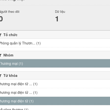
Người theo dõi
Dữ liệu
0
1
Tổ chức
Phòng quản lý Thươn... (1)
Nhóm
Thương mại (1)
Từ khóa
thương mại điện tử ... (1)
thương mại điện tử ... (1)
thương mại điện tử (1)
sở công thương (1)