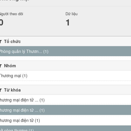
Người theo dõi
Dữ liệu
0
1
Tổ chức
Phòng quản lý Thươn... (1)
Nhóm
Thương mại (1)
Từ khóa
thương mại điện tử ... (1)
thương mại điện tử ... (1)
thương mại điện tử (1)
sở công thương (1)