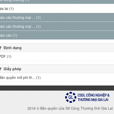
gia lai (1)
báo cáo thương mại ... (1)
báo cáo thương mại ... (1)
báo cáo (1)
Định dạng
PDF (1)
Giấy phép
Bản quyền mở phi th... (1)
2016 © Bản quyền của Sở Công Thương tỉnh Gia Lai