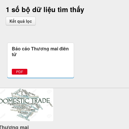
1 số bộ dữ liệu tìm thấy
Kết quả lọc
Báo cáo Thương mại điện
tử
PDF
Thương mại