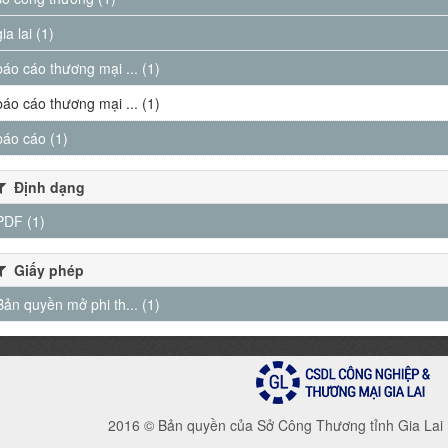
gia lai (1)
báo cáo thương mại ... (1)
báo cáo thương mại ... (1)
báo cáo (1)
Định dạng
PDF (1)
Giấy phép
Bản quyền mở phi th... (1)
2016 © Bản quyền của Sở Công Thương tỉnh Gia Lai