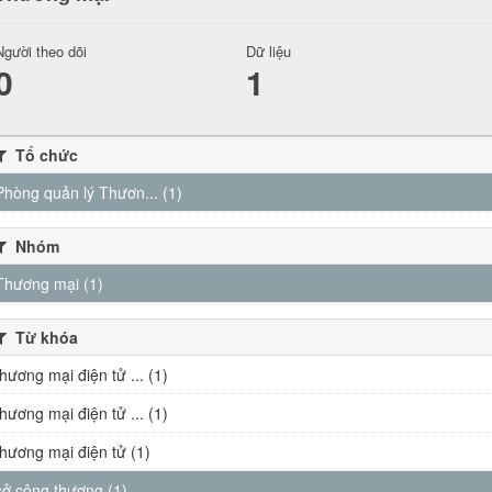
Người theo dõi
Dữ liệu
0
1
Tổ chức
Phòng quản lý Thươn... (1)
Nhóm
Thương mại (1)
Từ khóa
thương mại điện tử ... (1)
thương mại điện tử ... (1)
thương mại điện tử (1)
sở công thương (1)