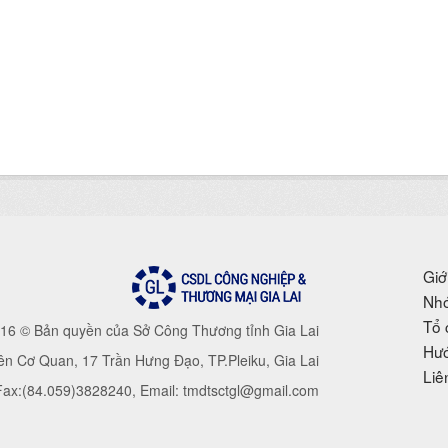
Giớ
Nhó
Tổ 
16 © Bản quyền của Sở Công Thương tỉnh Gia Lai
Hướ
iên Cơ Quan, 17 Trần Hưng Đạo, TP.Pleiku, Gia Lai
Liê
 Fax:(84.059)3828240, Email: tmdtsctgl@gmail.com