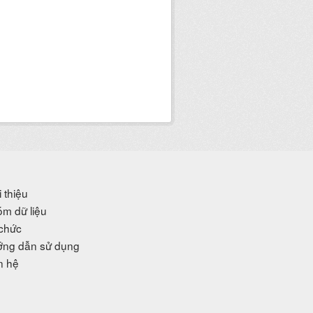
i thiệu
m dữ liệu
chức
ng dẫn sử dụng
n hệ