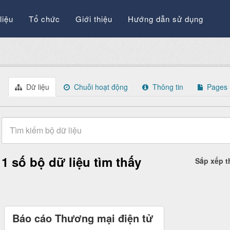
liệu
Tổ chức
Giới thiệu
Hướng dẫn sử dụng
Dữ liệu
Chuỗi hoạt động
Thông tin
Pages
1 số bộ dữ liệu tìm thấy
Sắp xếp 
Báo cáo Thương mại điện tử