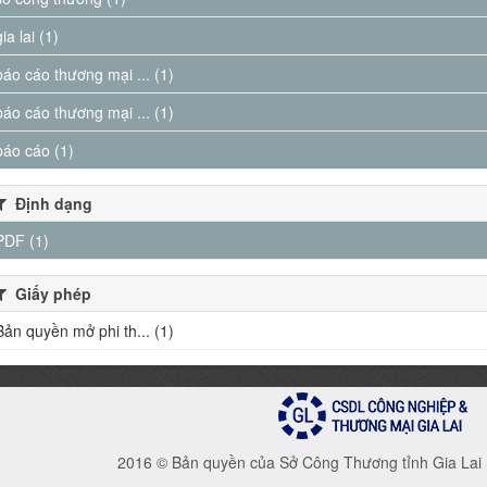
gia lai (1)
báo cáo thương mại ... (1)
báo cáo thương mại ... (1)
báo cáo (1)
Định dạng
PDF (1)
Giấy phép
Bản quyền mở phi th... (1)
2016 © Bản quyền của Sở Công Thương tỉnh Gia Lai