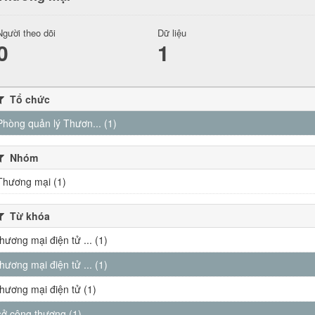
Người theo dõi
Dữ liệu
0
1
Tổ chức
Phòng quản lý Thươn... (1)
Nhóm
Thương mại (1)
Từ khóa
thương mại điện tử ... (1)
thương mại điện tử ... (1)
thương mại điện tử (1)
sở công thương (1)