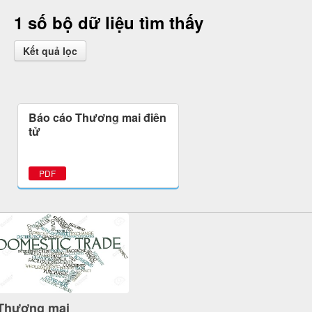
1 số bộ dữ liệu tìm thấy
Kết quả lọc
Báo cáo Thương mại điện
tử
PDF
Thương mại