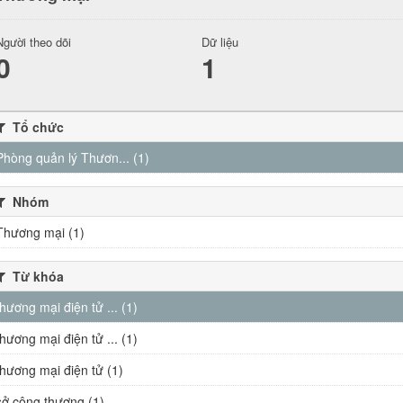
Người theo dõi
Dữ liệu
0
1
Tổ chức
Phòng quản lý Thươn... (1)
Nhóm
Thương mại (1)
Từ khóa
thương mại điện tử ... (1)
thương mại điện tử ... (1)
thương mại điện tử (1)
sở công thương (1)