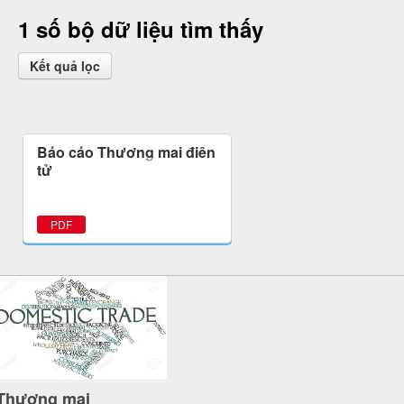
1 số bộ dữ liệu tìm thấy
Kết quả lọc
Báo cáo Thương mại điện
tử
PDF
Thương mại