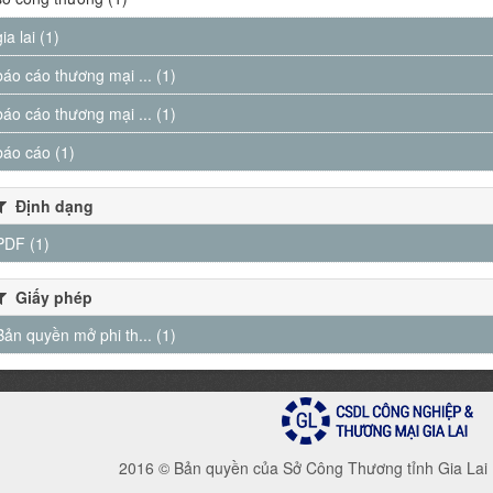
gia lai (1)
báo cáo thương mại ... (1)
báo cáo thương mại ... (1)
báo cáo (1)
Định dạng
PDF (1)
Giấy phép
Bản quyền mở phi th... (1)
2016 © Bản quyền của Sở Công Thương tỉnh Gia Lai