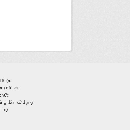
i thiệu
m dữ liệu
chức
ng dẫn sử dụng
n hệ