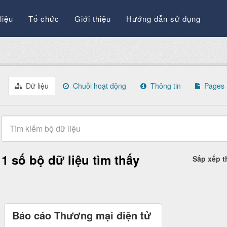
liệu
Tổ chức
Giới thiệu
Hướng dẫn sử dụng
Dữ liệu
Chuỗi hoạt động
Thông tin
Pages
1 số bộ dữ liệu tìm thấy
Sắp xếp 
Báo cáo Thương mại điện tử