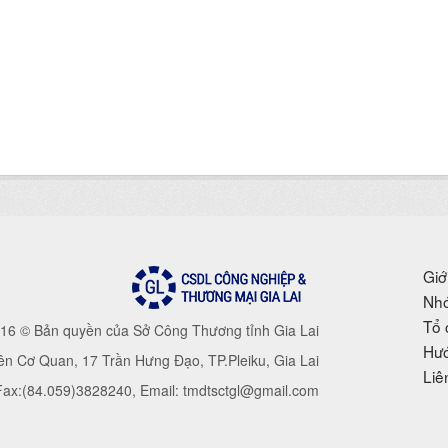
Giớ
Nhó
Tổ 
16 © Bản quyền của Sở Công Thương tỉnh Gia Lai
Hướ
iên Cơ Quan, 17 Trần Hưng Đạo, TP.Pleiku, Gia Lai
Liê
 Fax:(84.059)3828240, Email: tmdtsctgl@gmail.com