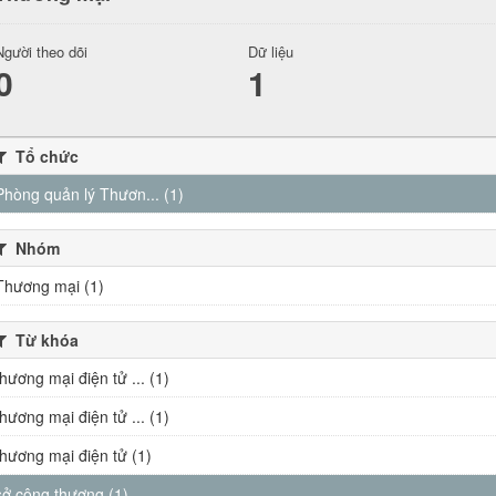
Người theo dõi
Dữ liệu
0
1
Tổ chức
Phòng quản lý Thươn... (1)
Nhóm
Thương mại (1)
Từ khóa
thương mại điện tử ... (1)
thương mại điện tử ... (1)
thương mại điện tử (1)
sở công thương (1)