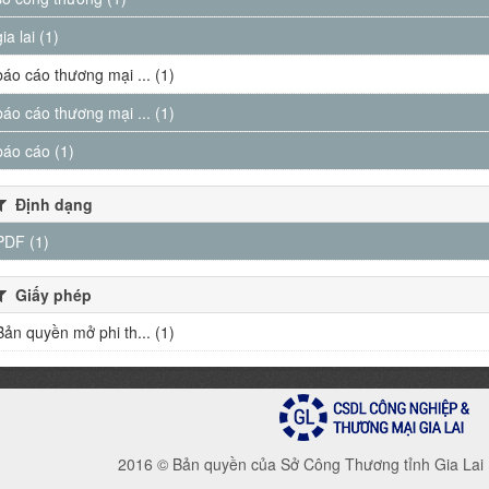
gia lai (1)
báo cáo thương mại ... (1)
báo cáo thương mại ... (1)
báo cáo (1)
Định dạng
PDF (1)
Giấy phép
Bản quyền mở phi th... (1)
2016 © Bản quyền của Sở Công Thương tỉnh Gia Lai