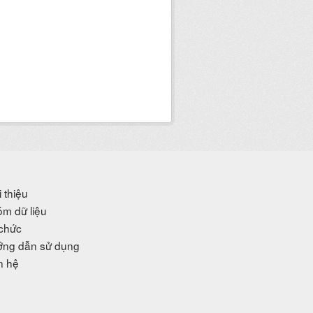
i thiệu
m dữ liệu
chức
ng dẫn sử dụng
n hệ