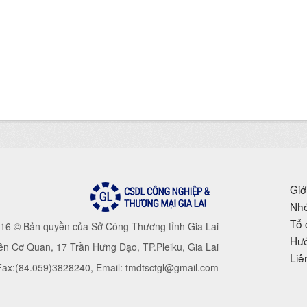
Giớ
Nhó
Tổ 
16 © Bản quyền của Sở Công Thương tỉnh Gia Lai
Hướ
iên Cơ Quan, 17 Trần Hưng Đạo, TP.Pleiku, Gia Lai
Liê
 Fax:(84.059)3828240, Email: tmdtsctgl@gmail.com