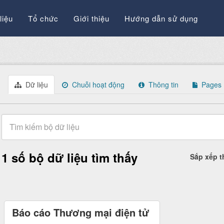
liệu
Tổ chức
Giới thiệu
Hướng dẫn sử dụng
Dữ liệu
Chuỗi hoạt động
Thông tin
Pages
1 số bộ dữ liệu tìm thấy
Sắp xếp 
Báo cáo Thương mại điện tử