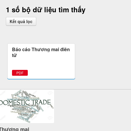
1 số bộ dữ liệu tìm thấy
Kết quả lọc
Báo cáo Thương mại điện
tử
PDF
Thương mại