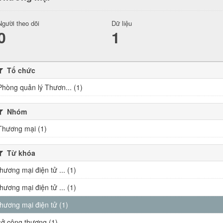
Người theo dõi
Dữ liệu
0
1
Tổ chức
Phòng quản lý Thươn... (1)
Nhóm
Thương mại (1)
Từ khóa
thương mại điện tử ... (1)
thương mại điện tử ... (1)
thương mại điện tử (1)
sở công thương (1)