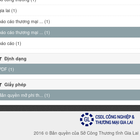
gia lai (1)
báo cáo thương mại ... (1)
báo cáo thương mại ... (1)
báo cáo (1)
Định dạng
PDF (1)
Giấy phép
Bản quyền mở phi th... (1)
2016 © Bản quyền của Sở Công Thương tỉnh Gia Lai