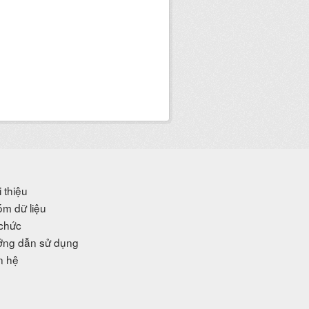
i thiệu
m dữ liệu
chức
ng dẫn sử dụng
n hệ