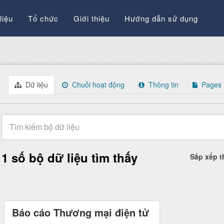
liệu
Tổ chức
Giới thiệu
Hướng dẫn sử dụng
Dữ liệu
Chuỗi hoạt động
Thông tin
Pages
1 số bộ dữ liệu tìm thấy
Sắp xếp 
Báo cáo Thương mại điện tử