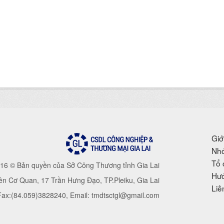
Giớ
Nhó
Tổ 
16 © Bản quyền của Sở Công Thương tỉnh Gia Lai
Hướ
iên Cơ Quan, 17 Trần Hưng Đạo, TP.Pleiku, Gia Lai
Liê
 Fax:(84.059)3828240, Email: tmdtsctgl@gmail.com