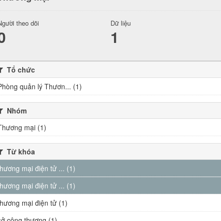
Người theo dõi
Dữ liệu
0
1
Tổ chức
Phòng quản lý Thươn... (1)
Nhóm
Thương mại (1)
Từ khóa
thương mại điện tử ... (1)
thương mại điện tử ... (1)
thương mại điện tử (1)
sở công thương (1)