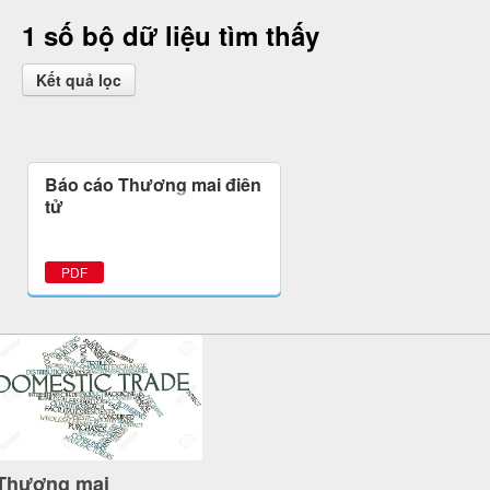
1 số bộ dữ liệu tìm thấy
Kết quả lọc
Báo cáo Thương mại điện
tử
PDF
Thương mại