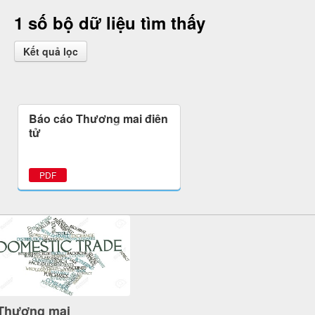
1 số bộ dữ liệu tìm thấy
Kết quả lọc
Báo cáo Thương mại điện
tử
PDF
Thương mại