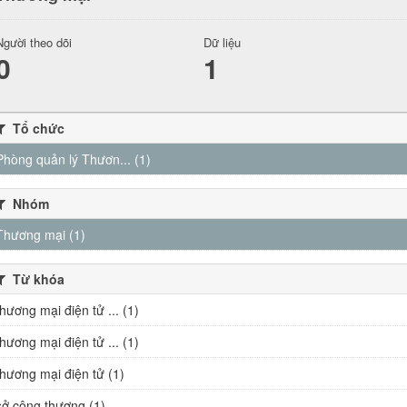
Người theo dõi
Dữ liệu
0
1
Tổ chức
Phòng quản lý Thươn... (1)
Nhóm
Thương mại (1)
Từ khóa
thương mại điện tử ... (1)
thương mại điện tử ... (1)
thương mại điện tử (1)
sở công thương (1)