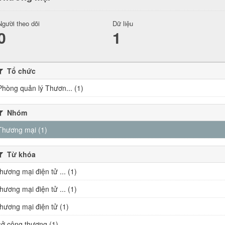
Người theo dõi
Dữ liệu
0
1
Tổ chức
Phòng quản lý Thươn... (1)
Nhóm
Thương mại (1)
Từ khóa
thương mại điện tử ... (1)
thương mại điện tử ... (1)
thương mại điện tử (1)
sở công thương (1)