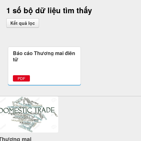
1 số bộ dữ liệu tìm thấy
Kết quả lọc
Báo cáo Thương mại điện
tử
PDF
Thương mại