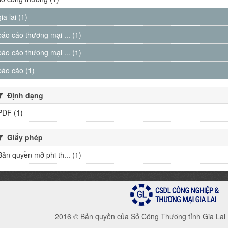
gia lai (1)
báo cáo thương mại ... (1)
báo cáo thương mại ... (1)
báo cáo (1)
Định dạng
PDF (1)
Giấy phép
Bản quyền mở phi th... (1)
2016 © Bản quyền của Sở Công Thương tỉnh Gia Lai