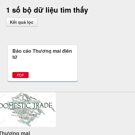
1 số bộ dữ liệu tìm thấy
Kết quả lọc
Báo cáo Thương mại điện
tử
PDF
Thương mại