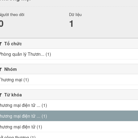
Người theo dõi
Dữ liệu
0
1
Tổ chức
Phòng quản lý Thươn... (1)
Nhóm
Thương mại (1)
Từ khóa
thương mại điện tử ... (1)
thương mại điện tử ... (1)
thương mại điện tử (1)
sở công thương (1)