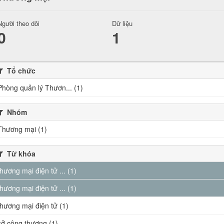
Người theo dõi
Dữ liệu
0
1
Tổ chức
Phòng quản lý Thươn... (1)
Nhóm
Thương mại (1)
Từ khóa
thương mại điện tử ... (1)
thương mại điện tử ... (1)
thương mại điện tử (1)
sở công thương (1)