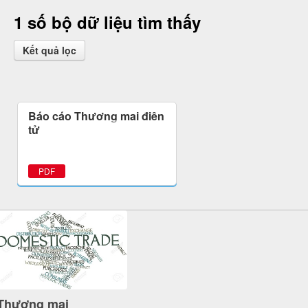
1 số bộ dữ liệu tìm thấy
Kết quả lọc
Báo cáo Thương mại điện
tử
PDF
Thương mại