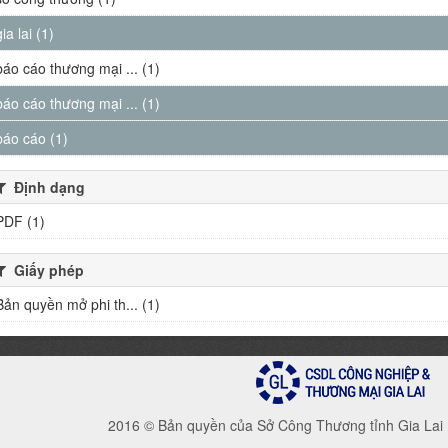
gia lai (1)
báo cáo thương mại ... (1)
báo cáo thương mại ... (1)
báo cáo (1)
Định dạng
PDF (1)
Giấy phép
Bản quyền mở phi th... (1)
2016 © Bản quyền của Sở Công Thương tỉnh Gia Lai