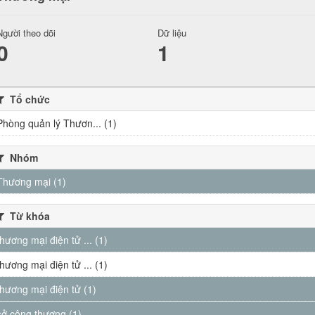
Người theo dõi
Dữ liệu
0
1
Tổ chức
Phòng quản lý Thươn... (1)
Nhóm
Thương mại (1)
Từ khóa
thương mại điện tử ... (1)
thương mại điện tử ... (1)
thương mại điện tử (1)
sở công thương (1)