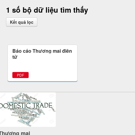
1 số bộ dữ liệu tìm thấy
Kết quả lọc
Báo cáo Thương mại điện
tử
PDF
Thương mại