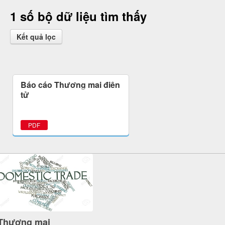
1 số bộ dữ liệu tìm thấy
Kết quả lọc
Báo cáo Thương mại điện
tử
PDF
Thương mại