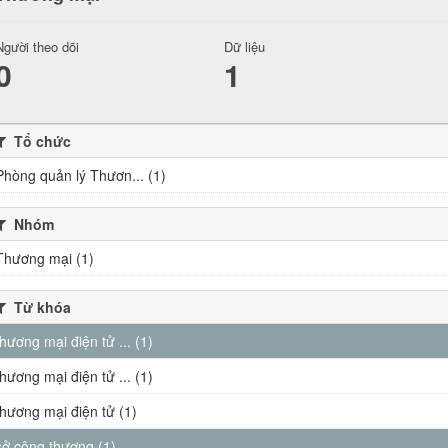
Người theo dõi
Dữ liệu
0
1
Tổ chức
Phòng quản lý Thươn... (1)
Nhóm
Thương mại (1)
Từ khóa
thương mại điện tử ... (1)
thương mại điện tử ... (1)
thương mại điện tử (1)
sở công thương (1)