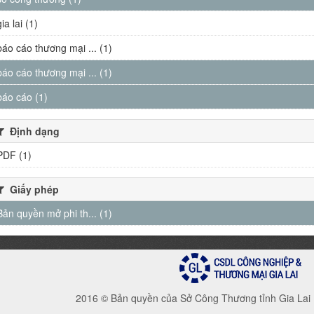
gia lai (1)
báo cáo thương mại ... (1)
báo cáo thương mại ... (1)
báo cáo (1)
Định dạng
PDF (1)
Giấy phép
Bản quyền mở phi th... (1)
2016 © Bản quyền của Sở Công Thương tỉnh Gia Lai