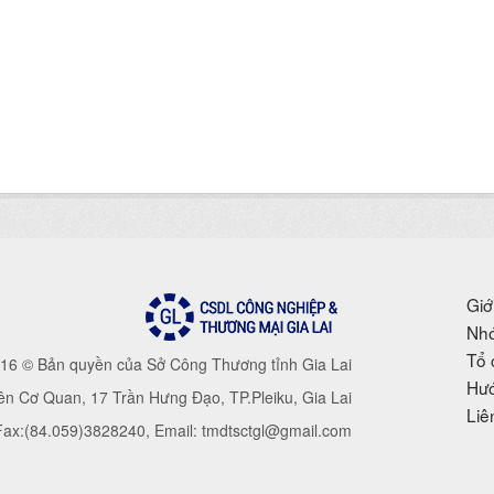
Giớ
Nhó
Tổ 
16 © Bản quyền của Sở Công Thương tỉnh Gia Lai
Hướ
iên Cơ Quan, 17 Trần Hưng Đạo, TP.Pleiku, Gia Lai
Liê
 Fax:(84.059)3828240, Email: tmdtsctgl@gmail.com