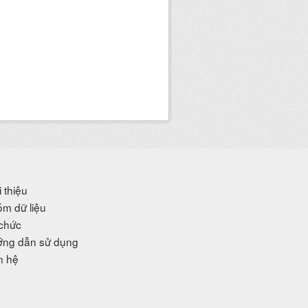
i thiệu
m dữ liệu
chức
ng dẫn sử dụng
n hệ