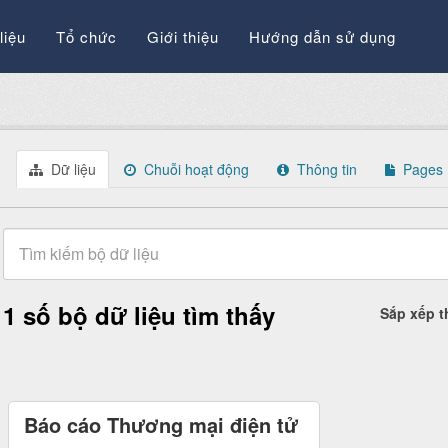
liệu
Tổ chức
Giới thiệu
Hướng dẫn sử dụng
Dữ liệu
Chuỗi hoạt động
Thông tin
Pages
1 số bộ dữ liệu tìm thấy
Sắp xếp 
Báo cáo Thương mại điện tử