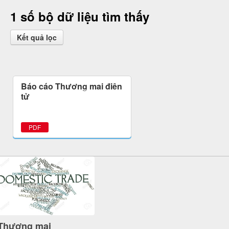
1 số bộ dữ liệu tìm thấy
Kết quả lọc
Báo cáo Thương mại điện
tử
PDF
Thương mại