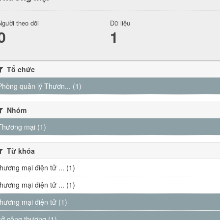
Người theo dõi
Dữ liệu
0
1
Tổ chức
Phòng quản lý Thươn... (1)
Nhóm
Thương mại (1)
Từ khóa
thương mại điện tử ... (1)
thương mại điện tử ... (1)
thương mại điện tử (1)
sở công thương (1)