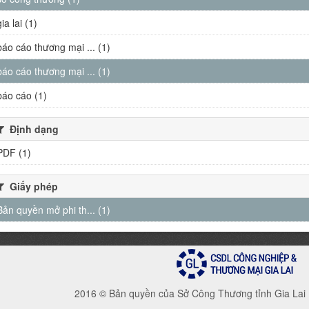
gia lai (1)
báo cáo thương mại ... (1)
báo cáo thương mại ... (1)
báo cáo (1)
Định dạng
PDF (1)
Giấy phép
Bản quyền mở phi th... (1)
2016 © Bản quyền của Sở Công Thương tỉnh Gia Lai