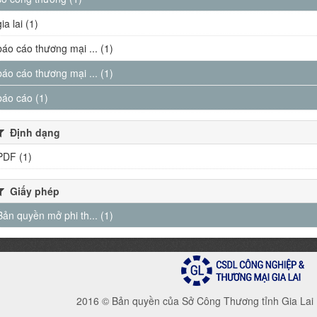
gia lai (1)
báo cáo thương mại ... (1)
báo cáo thương mại ... (1)
báo cáo (1)
Định dạng
PDF (1)
Giấy phép
Bản quyền mở phi th... (1)
2016 © Bản quyền của Sở Công Thương tỉnh Gia Lai