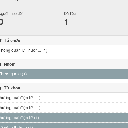
Người theo dõi
Dữ liệu
0
1
Tổ chức
Phòng quản lý Thươn... (1)
Nhóm
Thương mại (1)
Từ khóa
thương mại điện tử ... (1)
thương mại điện tử ... (1)
thương mại điện tử (1)
sở công thương (1)