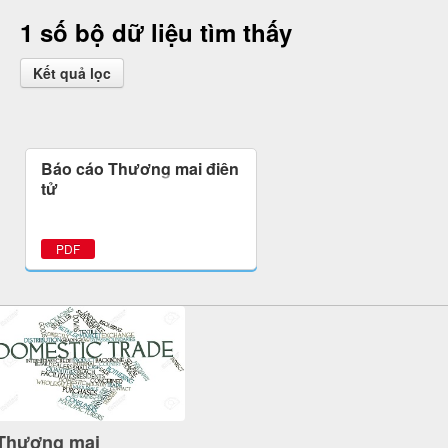
1 số bộ dữ liệu tìm thấy
Kết quả lọc
Báo cáo Thương mại điện
tử
PDF
Thương mại