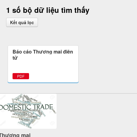
1 số bộ dữ liệu tìm thấy
Kết quả lọc
Báo cáo Thương mại điện
tử
PDF
Thương mại