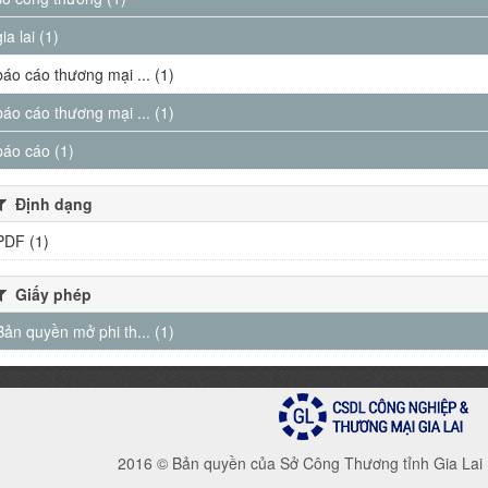
gia lai (1)
báo cáo thương mại ... (1)
báo cáo thương mại ... (1)
báo cáo (1)
Định dạng
PDF (1)
Giấy phép
Bản quyền mở phi th... (1)
2016 © Bản quyền của Sở Công Thương tỉnh Gia Lai