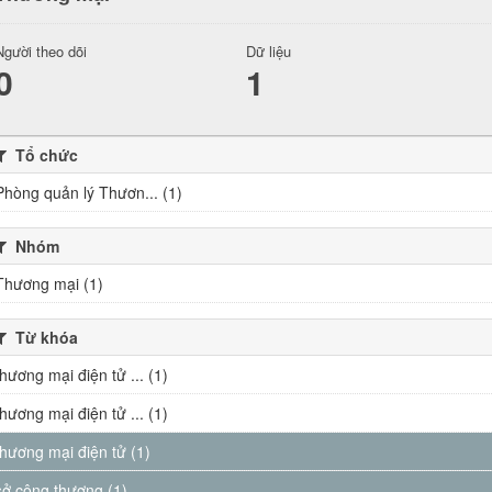
Người theo dõi
Dữ liệu
0
1
Tổ chức
Phòng quản lý Thươn... (1)
Nhóm
Thương mại (1)
Từ khóa
thương mại điện tử ... (1)
thương mại điện tử ... (1)
thương mại điện tử (1)
sở công thương (1)