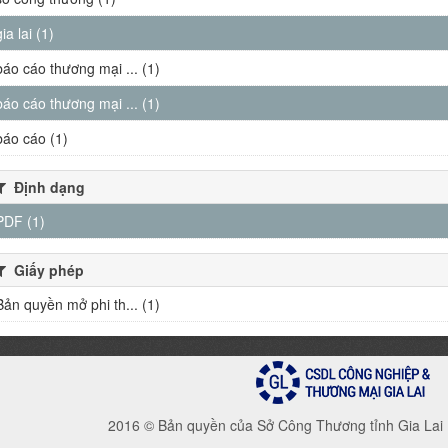
gia lai (1)
báo cáo thương mại ... (1)
báo cáo thương mại ... (1)
báo cáo (1)
Định dạng
PDF (1)
Giấy phép
Bản quyền mở phi th... (1)
2016 © Bản quyền của Sở Công Thương tỉnh Gia Lai