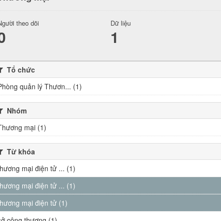
Người theo dõi
Dữ liệu
0
1
Tổ chức
Phòng quản lý Thươn... (1)
Nhóm
Thương mại (1)
Từ khóa
thương mại điện tử ... (1)
thương mại điện tử ... (1)
thương mại điện tử (1)
sở công thương (1)