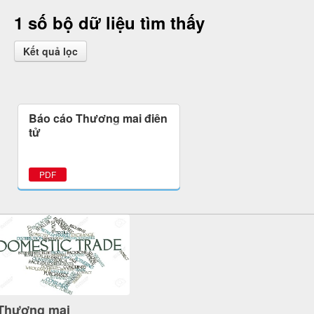
1 số bộ dữ liệu tìm thấy
Kết quả lọc
Báo cáo Thương mại điện
tử
PDF
Thương mại