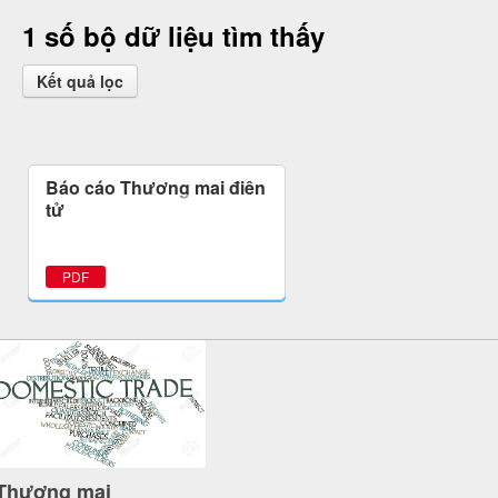
1 số bộ dữ liệu tìm thấy
Kết quả lọc
Báo cáo Thương mại điện
tử
PDF
Thương mại