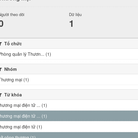
Người theo dõi
Dữ liệu
0
1
Tổ chức
Phòng quản lý Thươn... (1)
Nhóm
Thương mại (1)
Từ khóa
thương mại điện tử ... (1)
thương mại điện tử ... (1)
thương mại điện tử (1)
sở công thương (1)