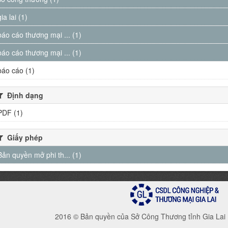
gia lai (1)
báo cáo thương mại ... (1)
báo cáo thương mại ... (1)
báo cáo (1)
Định dạng
PDF (1)
Giấy phép
Bản quyền mở phi th... (1)
2016 © Bản quyền của Sở Công Thương tỉnh Gia Lai