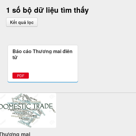
1 số bộ dữ liệu tìm thấy
Kết quả lọc
Báo cáo Thương mại điện
tử
PDF
Thương mại