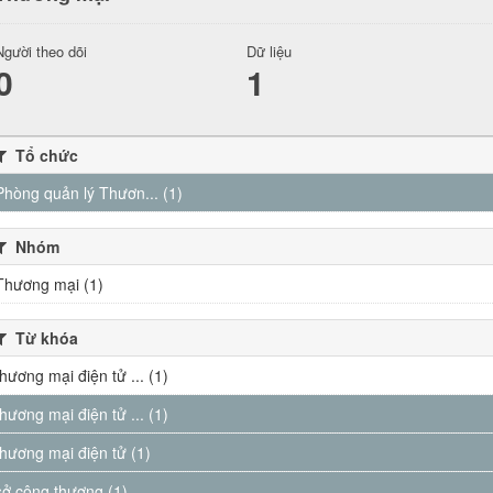
Người theo dõi
Dữ liệu
0
1
Tổ chức
Phòng quản lý Thươn... (1)
Nhóm
Thương mại (1)
Từ khóa
thương mại điện tử ... (1)
thương mại điện tử ... (1)
thương mại điện tử (1)
sở công thương (1)