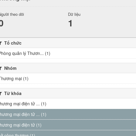
Người theo dõi
Dữ liệu
0
1
Tổ chức
Phòng quản lý Thươn... (1)
Nhóm
Thương mại (1)
Từ khóa
thương mại điện tử ... (1)
thương mại điện tử ... (1)
thương mại điện tử (1)
sở công thương (1)