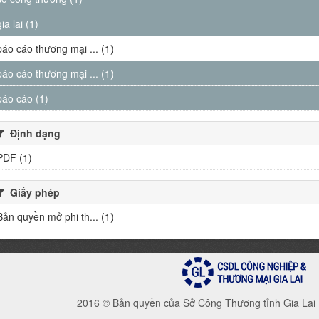
gia lai (1)
báo cáo thương mại ... (1)
báo cáo thương mại ... (1)
báo cáo (1)
Định dạng
PDF (1)
Giấy phép
Bản quyền mở phi th... (1)
2016 © Bản quyền của Sở Công Thương tỉnh Gia Lai