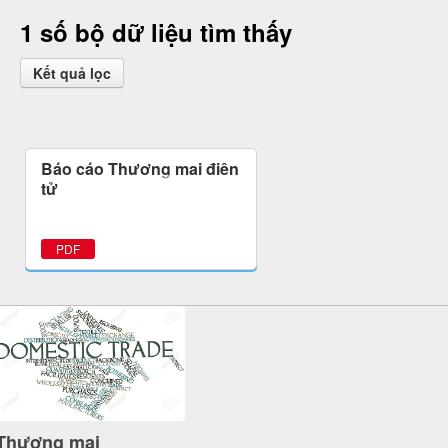
1 số bộ dữ liệu tìm thấy
Kết quả lọc
Báo cáo Thương mại điện
tử
PDF
Thương mại