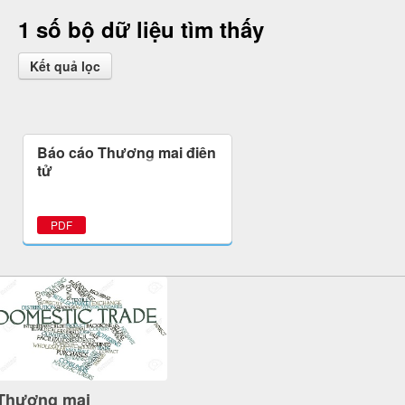
1 số bộ dữ liệu tìm thấy
Kết quả lọc
Báo cáo Thương mại điện
tử
PDF
Thương mại