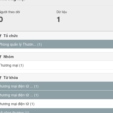
Người theo dõi
Dữ liệu
0
1
Tổ chức
Phòng quản lý Thươn... (1)
Nhóm
Thương mại (1)
Từ khóa
thương mại điện tử ... (1)
thương mại điện tử ... (1)
thương mại điện tử (1)
sở công thương (1)