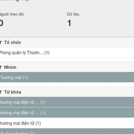
Người theo dõi
Dữ liệu
0
1
Tổ chức
Phòng quản lý Thươn... (1)
Nhóm
Thương mại (1)
Từ khóa
thương mại điện tử ... (1)
thương mại điện tử ... (1)
thương mại điện tử (1)
sở công thương (1)