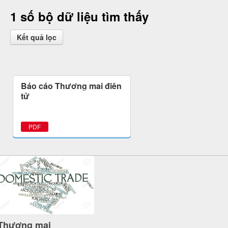
1 số bộ dữ liệu tìm thấy
Kết quả lọc
Báo cáo Thương mại điện
tử
PDF
Thương mại