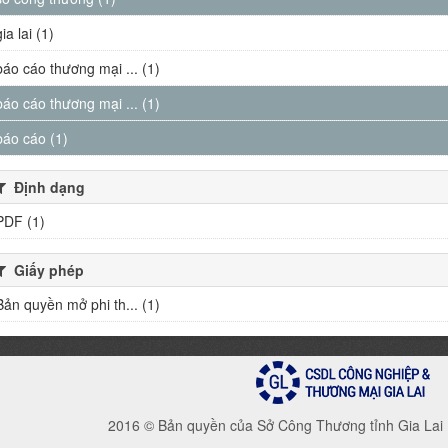
gia lai (1)
báo cáo thương mại ... (1)
báo cáo thương mại ... (1)
báo cáo (1)
Định dạng
PDF (1)
Giấy phép
Bản quyền mở phi th... (1)
2016 © Bản quyền của Sở Công Thương tỉnh Gia Lai