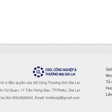
Giớ
Nhó
Tổ 
16 © Bản quyền của Sở Công Thương tỉnh Gia Lai
Hướ
iên Cơ Quan, 17 Trần Hưng Đạo, TP.Pleiku, Gia Lai
Liê
 Fax:(84.059)3828240, Email: tmdtsctgl@gmail.com