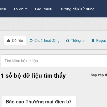
liệu
Tổ chức
Giới thiệu
Hướng dẫn sử dụng
Dữ liệu
Chuỗi hoạt động
Thông tin
Pages
1 số bộ dữ liệu tìm thấy
Sắp xếp 
Báo cáo Thương mại điện tử