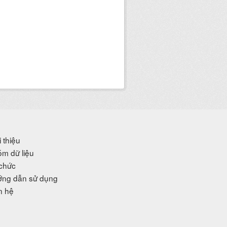
i thiệu
m dữ liệu
chức
ng dẫn sử dụng
n hệ