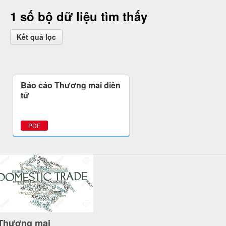
1 số bộ dữ liệu tìm thấy
Kết quả lọc
Báo cáo Thương mại điện
tử
PDF
Thương mại