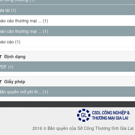
gia lai (1)
báo cáo thương mại ... (1)
báo cáo thương mại ... (1)
báo cáo (1)
Định dạng
PDF (1)
Giấy phép
Bản quyền mở phi th... (1)
2016 © Bản quyền của Sở Công Thương tỉnh Gia Lai