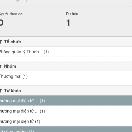
Người theo dõi
Dữ liệu
0
1
Tổ chức
Phòng quản lý Thươn... (1)
Nhóm
Thương mại (1)
Từ khóa
thương mại điện tử ... (1)
thương mại điện tử ... (1)
thương mại điện tử (1)
sở công thương (1)