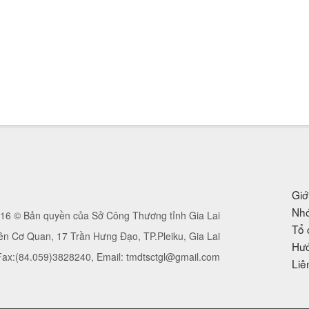
Giớ
Nhó
16 © Bản quyền của Sở Công Thương tỉnh Gia Lai
Tổ 
iên Cơ Quan, 17 Trần Hưng Đạo, TP.Pleiku, Gia Lai
Hướ
 Fax:(84.059)3828240, Email: tmdtsctgl@gmail.com
Liê