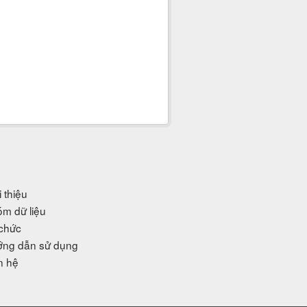
i thiệu
m dữ liệu
chức
ng dẫn sử dụng
n hệ