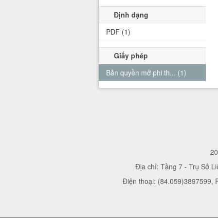
Định dạng
PDF (1)
Giấy phép
Bản quyền mở phi th... (1)
20
Địa chỉ: Tầng 7 - Trụ Sở L
Điện thoại: (84.059)3897599,