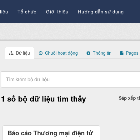
liệu
Tổ chức
Giới thiệu
Hướng dẫn sử dụng
Dữ liệu
Chuỗi hoạt động
Thông tin
Pages
1 số bộ dữ liệu tìm thấy
Sắp xếp 
Báo cáo Thương mại điện tử