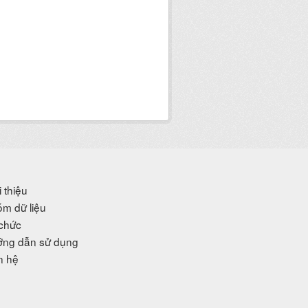
i thiệu
m dữ liệu
chức
ng dẫn sử dụng
n hệ