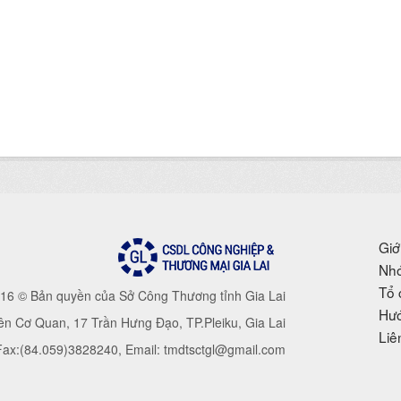
Giớ
Nhó
Tổ 
16 © Bản quyền của Sở Công Thương tỉnh Gia Lai
Hướ
iên Cơ Quan, 17 Trần Hưng Đạo, TP.Pleiku, Gia Lai
Liê
 Fax:(84.059)3828240, Email: tmdtsctgl@gmail.com