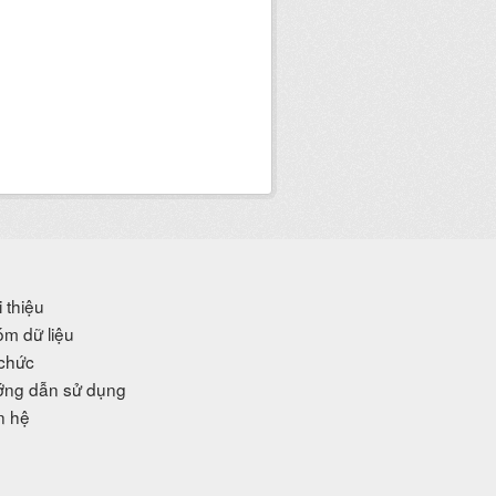
i thiệu
m dữ liệu
chức
ng dẫn sử dụng
n hệ