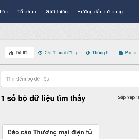
liệu
Tổ chức
Giới thiệu
Hướng dẫn sử dụng
Dữ liệu
Chuỗi hoạt động
Thông tin
Pages
1 số bộ dữ liệu tìm thấy
Sắp xếp 
Báo cáo Thương mại điện tử