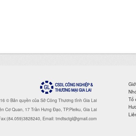
Giớ
Nhó
Tổ 
16 © Bản quyền của Sở Công Thương tỉnh Gia Lai
Hướ
iên Cơ Quan, 17 Trần Hưng Đạo, TP.Pleiku, Gia Lai
Liê
 Fax:(84.059)3828240, Email: tmdtsctgl@gmail.com