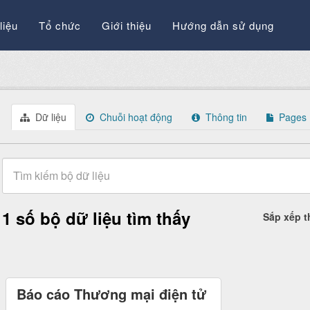
liệu
Tổ chức
Giới thiệu
Hướng dẫn sử dụng
Dữ liệu
Chuỗi hoạt động
Thông tin
Pages
1 số bộ dữ liệu tìm thấy
Sắp xếp 
Báo cáo Thương mại điện tử