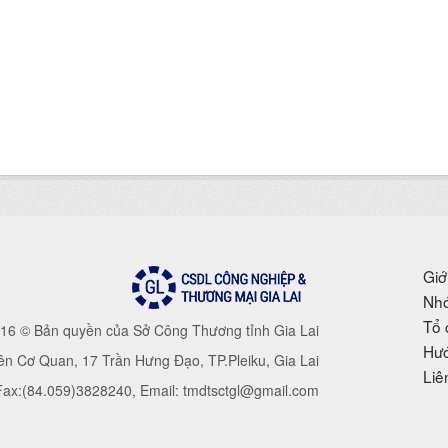
Giớ
Nhó
Tổ 
16 © Bản quyền của Sở Công Thương tỉnh Gia Lai
Hướ
iên Cơ Quan, 17 Trần Hưng Đạo, TP.Pleiku, Gia Lai
Liê
 Fax:(84.059)3828240, Email: tmdtsctgl@gmail.com