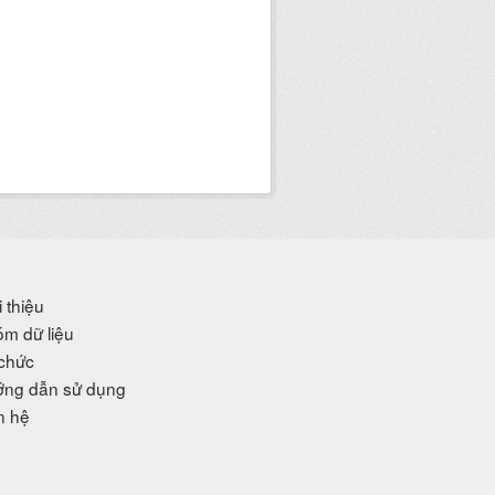
i thiệu
m dữ liệu
chức
ng dẫn sử dụng
n hệ