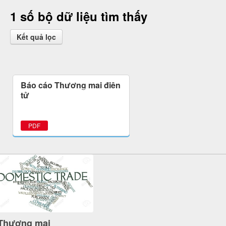
1 số bộ dữ liệu tìm thấy
Kết quả lọc
Báo cáo Thương mại điện
tử
PDF
Thương mại