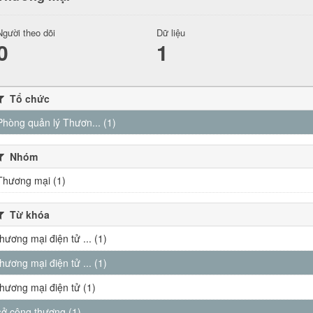
Người theo dõi
Dữ liệu
0
1
Tổ chức
Phòng quản lý Thươn... (1)
Nhóm
Thương mại (1)
Từ khóa
thương mại điện tử ... (1)
thương mại điện tử ... (1)
thương mại điện tử (1)
sở công thương (1)