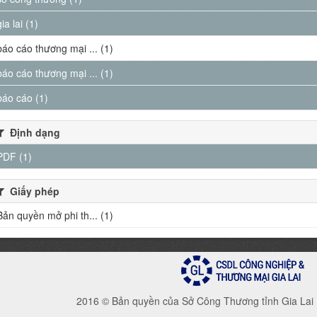
gia lai (1)
báo cáo thương mại ... (1)
báo cáo thương mại ... (1)
báo cáo (1)
Định dạng
PDF (1)
Giấy phép
Bản quyền mở phi th... (1)
2016 © Bản quyền của Sở Công Thương tỉnh Gia Lai