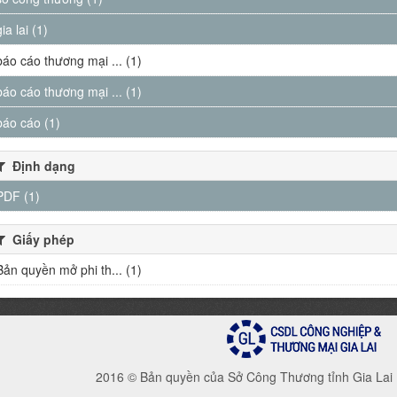
gia lai (1)
báo cáo thương mại ... (1)
báo cáo thương mại ... (1)
báo cáo (1)
Định dạng
PDF (1)
Giấy phép
Bản quyền mở phi th... (1)
2016 © Bản quyền của Sở Công Thương tỉnh Gia Lai