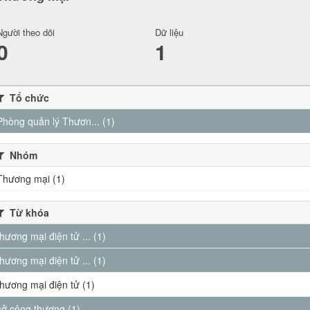
Người theo dõi
Dữ liệu
0
1
Tổ chức
Phòng quản lý Thươn... (1)
Nhóm
Thương mại (1)
Từ khóa
thương mại điện tử ... (1)
thương mại điện tử ... (1)
thương mại điện tử (1)
sở công thương (1)