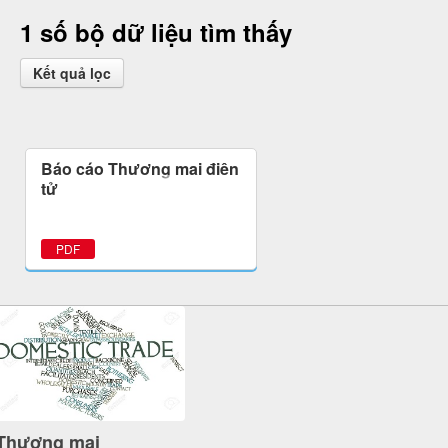
1 số bộ dữ liệu tìm thấy
Kết quả lọc
Báo cáo Thương mại điện
tử
PDF
Thương mại