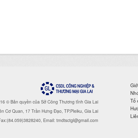
Giớ
Nhó
Tổ 
16 © Bản quyền của Sở Công Thương tỉnh Gia Lai
Hướ
iên Cơ Quan, 17 Trần Hưng Đạo, TP.Pleiku, Gia Lai
Liê
 Fax:(84.059)3828240, Email: tmdtsctgl@gmail.com