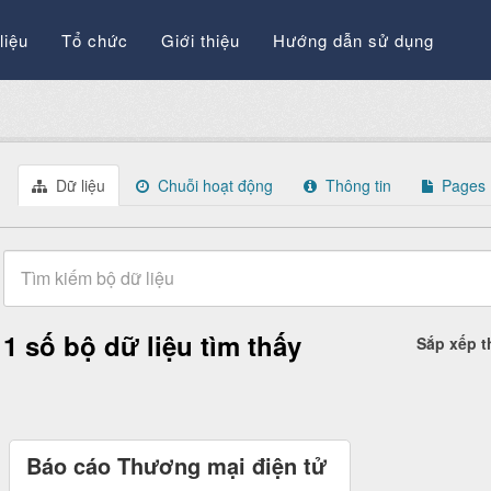
liệu
Tổ chức
Giới thiệu
Hướng dẫn sử dụng
Dữ liệu
Chuỗi hoạt động
Thông tin
Pages
1 số bộ dữ liệu tìm thấy
Sắp xếp 
Báo cáo Thương mại điện tử