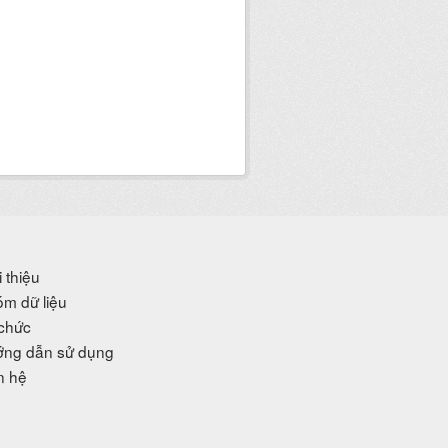
i thiệu
m dữ liệu
chức
ng dẫn sử dụng
n hệ