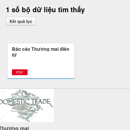
1 số bộ dữ liệu tìm thấy
Kết quả lọc
Báo cáo Thương mại điện
tử
PDF
Thương mại