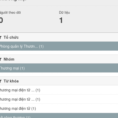
Người theo dõi
Dữ liệu
0
1
Tổ chức
Phòng quản lý Thươn... (1)
Nhóm
Thương mại (1)
Từ khóa
thương mại điện tử ... (1)
thương mại điện tử ... (1)
thương mại điện tử (1)
sở công thương (1)