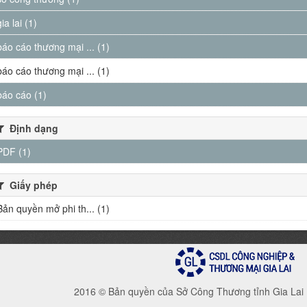
gia lai (1)
báo cáo thương mại ... (1)
báo cáo thương mại ... (1)
báo cáo (1)
Định dạng
PDF (1)
Giấy phép
Bản quyền mở phi th... (1)
2016 © Bản quyền của Sở Công Thương tỉnh Gia Lai