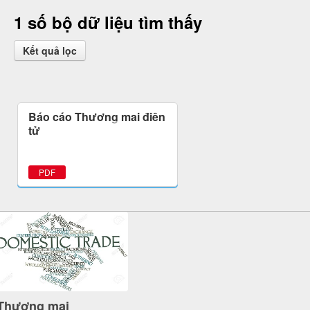
1 số bộ dữ liệu tìm thấy
Kết quả lọc
Báo cáo Thương mại điện
tử
PDF
Thương mại