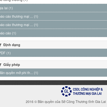
gia lai (1)
báo cáo thương mại ... (1)
báo cáo thương mại ... (1)
báo cáo (1)
Định dạng
PDF (1)
Giấy phép
Bản quyền mở phi th... (1)
2016 © Bản quyền của Sở Công Thương tỉnh Gia Lai