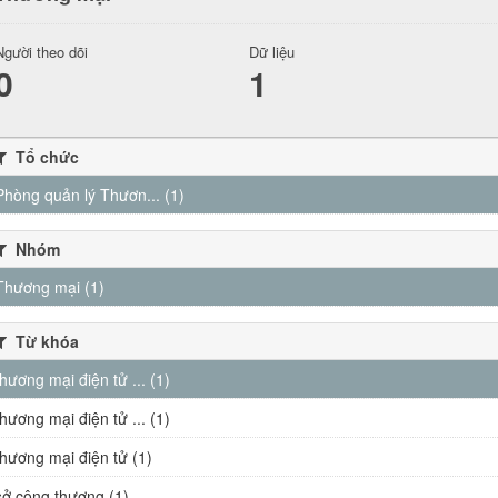
Người theo dõi
Dữ liệu
0
1
Tổ chức
Phòng quản lý Thươn... (1)
Nhóm
Thương mại (1)
Từ khóa
thương mại điện tử ... (1)
thương mại điện tử ... (1)
thương mại điện tử (1)
sở công thương (1)