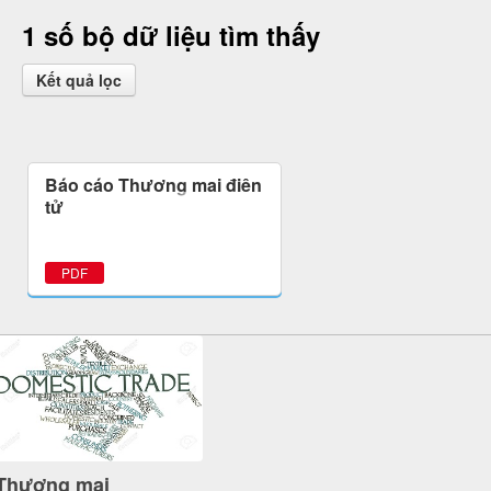
1 số bộ dữ liệu tìm thấy
Kết quả lọc
Báo cáo Thương mại điện
tử
PDF
Thương mại