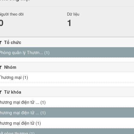
Người theo dõi
Dữ liệu
0
1
Tổ chức
Phòng quản lý Thươn... (1)
Nhóm
Thương mại (1)
Từ khóa
thương mại điện tử ... (1)
thương mại điện tử ... (1)
thương mại điện tử (1)
sở công thương (1)