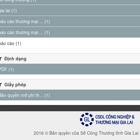
gia lai (1)
báo cáo thương mại ... (1)
báo cáo thương mại ... (1)
báo cáo (1)
Định dạng
PDF (1)
Giấy phép
Bản quyền mở phi th... (1)
2016 © Bản quyền của Sở Công Thương tỉnh Gia Lai