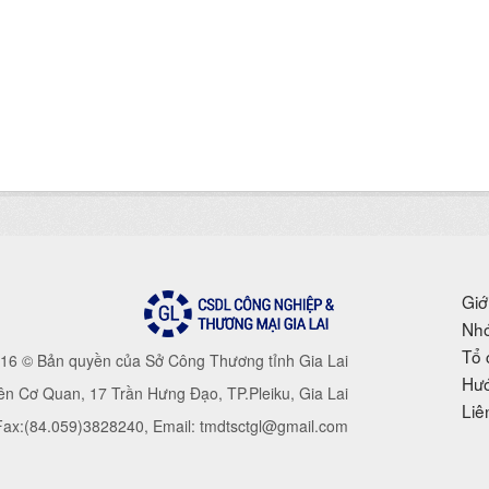
Giớ
Nhó
Tổ 
16 © Bản quyền của Sở Công Thương tỉnh Gia Lai
Hướ
iên Cơ Quan, 17 Trần Hưng Đạo, TP.Pleiku, Gia Lai
Liê
 Fax:(84.059)3828240, Email: tmdtsctgl@gmail.com