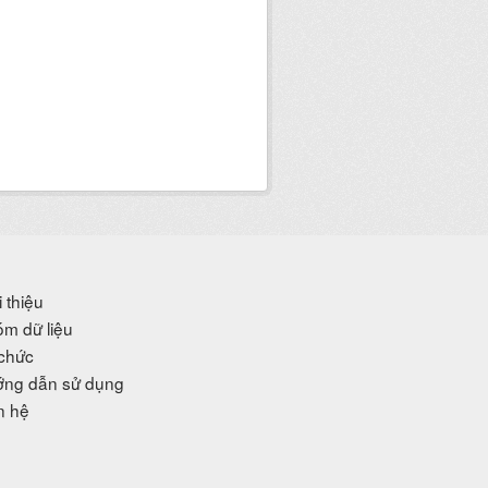
i thiệu
m dữ liệu
chức
ng dẫn sử dụng
n hệ