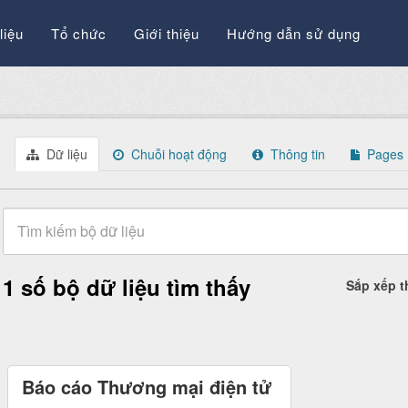
liệu
Tổ chức
Giới thiệu
Hướng dẫn sử dụng
Dữ liệu
Chuỗi hoạt động
Thông tin
Pages
1 số bộ dữ liệu tìm thấy
Sắp xếp 
Báo cáo Thương mại điện tử