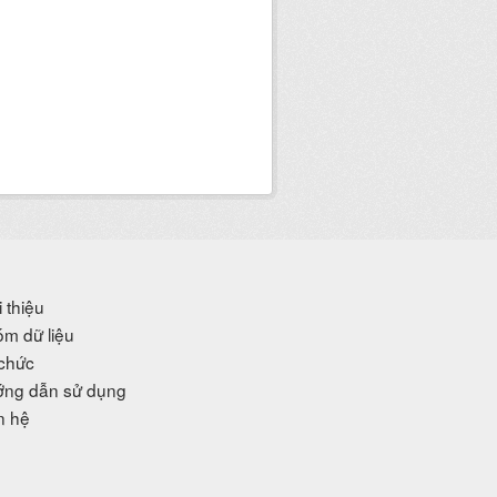
i thiệu
m dữ liệu
chức
ng dẫn sử dụng
n hệ