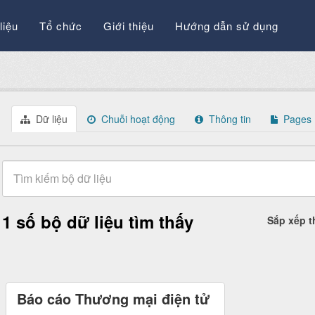
liệu
Tổ chức
Giới thiệu
Hướng dẫn sử dụng
Dữ liệu
Chuỗi hoạt động
Thông tin
Pages
1 số bộ dữ liệu tìm thấy
Sắp xếp 
Báo cáo Thương mại điện tử