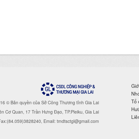
Giớ
Nhó
Tổ 
16 © Bản quyền của Sở Công Thương tỉnh Gia Lai
Hướ
iên Cơ Quan, 17 Trần Hưng Đạo, TP.Pleiku, Gia Lai
Liê
 Fax:(84.059)3828240, Email: tmdtsctgl@gmail.com